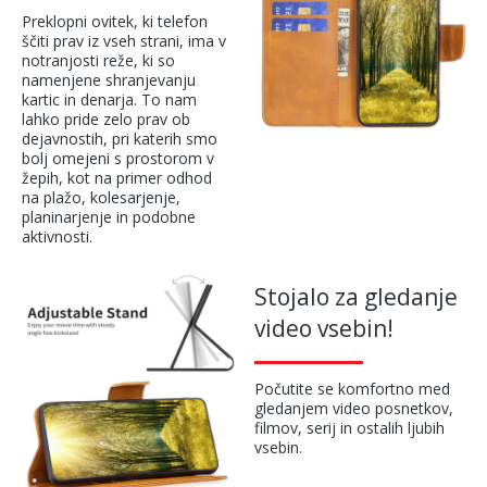
Preklopni ovitek, ki telefon
ščiti prav iz vseh strani, ima v
notranjosti reže, ki so
namenjene shranjevanju
kartic in denarja. To nam
lahko pride zelo prav ob
dejavnostih, pri katerih smo
bolj omejeni s prostorom v
žepih, kot na primer odhod
na plažo, kolesarjenje,
planinarjenje in podobne
aktivnosti.
Stojalo za gledanje
video vsebin!
Počutite se komfortno med
gledanjem video posnetkov,
filmov, serij in ostalih ljubih
vsebin.