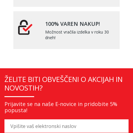
100% VAREN NAKUP!
Možnost vračila izdelka v roku 30
dneh!
ŽELITE BITI OBVEŠČENI O AKCIJAH IN
NOVOSTIH?
Prijavite se na naše E-novice in pridobite 5%
popusta!