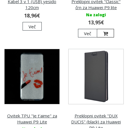
Kabel 3 v 1 (USB) yesido
Preklopni ovitek "Classic"
120cm
črn za Huawei P9 lite
18,96€
Na zalogi
13,95€
Več
Več
Ovitek TPU "Je t'aime" za
Preklopni ovitek "DUX
Huawei P9 Lite
DUCIS" (black) za Huawei
P9 Lite