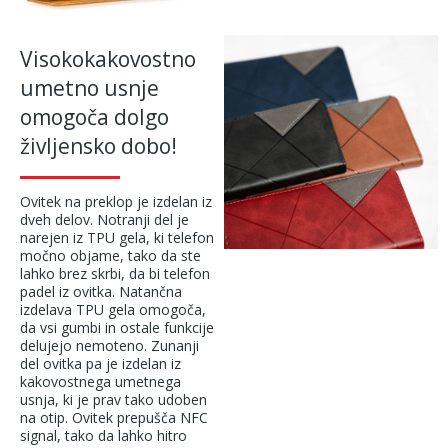
Visokokakovostno
umetno usnje
omogoča dolgo
življensko dobo!
Ovitek na preklop je izdelan iz
dveh delov. Notranji del je
narejen iz TPU gela, ki telefon
močno objame, tako da ste
lahko brez skrbi, da bi telefon
padel iz ovitka. Natančna
izdelava TPU gela omogoča,
da vsi gumbi in ostale funkcije
delujejo nemoteno. Zunanji
del ovitka pa je izdelan iz
kakovostnega umetnega
usnja, ki je prav tako udoben
na otip. Ovitek prepušča NFC
signal, tako da lahko hitro