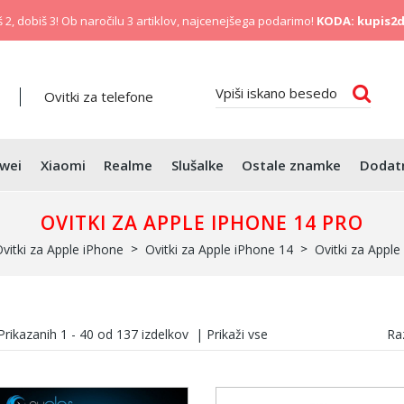
 2, dobiš 3! Ob naročilu 3 artiklov, najcenejšega podarimo!
KODA: kupis2d
Ovitki za telefone
wei
Xiaomi
Realme
Slušalke
Ostale znamke
Dodat
OVITKI ZA APPLE IPHONE 14 PRO
vitki za Apple iPhone
Ovitki za Apple iPhone 14
Ovitki za Apple
Prikazanih
1 - 40
od
137
izdelkov
|
Prikaži vse
Raz