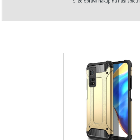
Si že opravil nakup na naši spletn