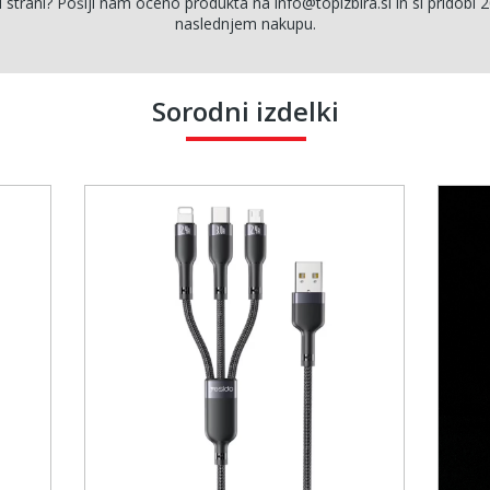
i strani? Pošlji nam oceno produkta na info@topizbira.si in si pridobi 2
naslednjem nakupu.
Sorodni izdelki