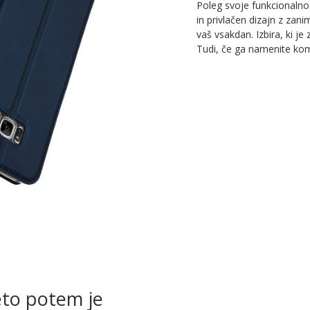
Poleg svoje funkcionalno
in privlačen dizajn z zani
vaš vsakdan. Izbira, ki j
Tudi, če ga namenite kom
eto potem je