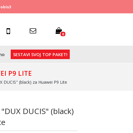
obis3
0
no
SESTAVI SVOJ TOP PAKET!
I P9 LITE
X DUCIS" (black) za Huawei P9 Lite
k "DUX DUCIS" (black)
te