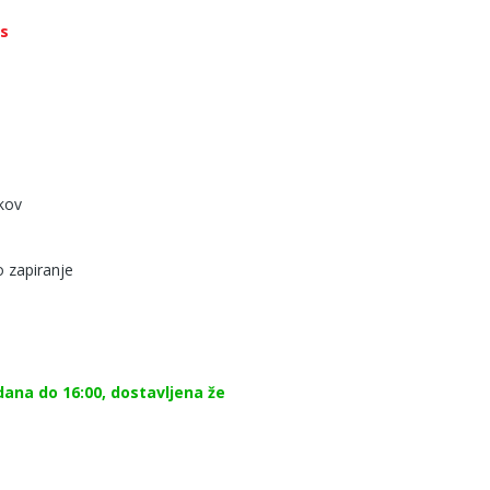
os
kov
 zapiranje
dana do 16:00, dostavljena že