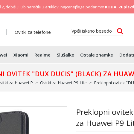
 2, dobiš 3! Ob naročilu 3 artiklov, najcenejšega podarimo!
KODA: kupis2d
Ovitki za telefone
wei
Xiaomi
Realme
Slušalke
Ostale znamke
Dodat
I OVITEK "DUX DUCIS" (BLACK) ZA HUAWE
vitki za Huawei P
Ovitki za Huawei P9 Lite
Preklopni ovitek "DU
Preklopni ovite
za Huawei P9 Li