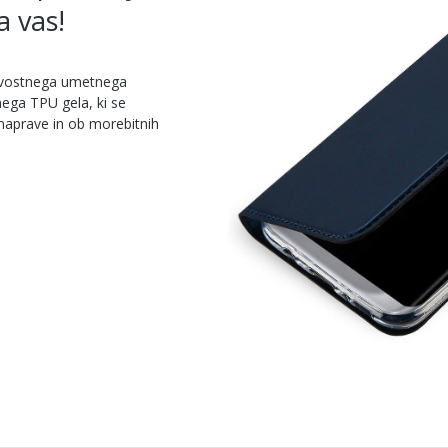
a vas!
kovostnega umetnega
nega TPU gela, ki se
naprave in ob morebitnih
.