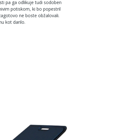
sti pa ga odlikuje tudi sodoben
mivim potiskom, ki bo popestril
e zagotovo ne boste obžalovali.
u kot darilo.