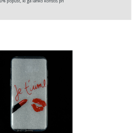
0% popust, ki ga lahko koristiš pri