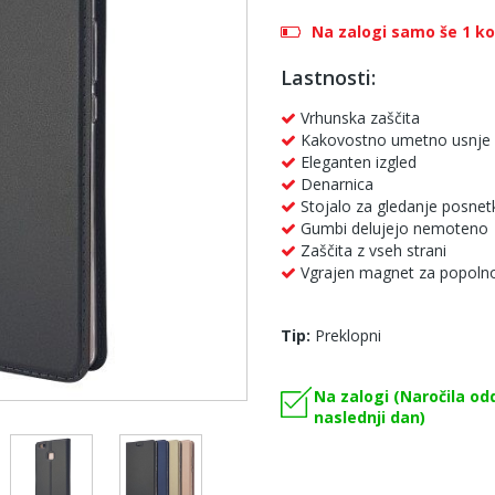
Na zalogi samo še 1 k
Lastnosti:
Vrhunska zaščita
Kakovostno umetno usnje
Eleganten izgled
Denarnica
Stojalo za gledanje posnet
Gumbi delujejo nemoteno
Zaščita z vseh strani
Vgrajen magnet za popolno
Tip:
Preklopni
Na zalogi (Naročila od
naslednji dan)