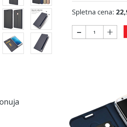
Spletna cena:
22,
-
+
ponuja