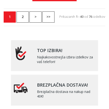
1
2
>
>>
Prikazanih
1 - 40
od
76
izdelkov
TOP IZBIRA!
Najkakovostnejša izbira izdelkov za
vaš telefon!
BREZPLAČNA DOSTAVA!
Brezplačna dostava na nakup nad
40€!