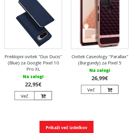
Preklopni ovitek "Dux Ducis"
Ovitek Caseology "Parallax"
(Blue) za Google Pixel 10
(Burgundy) za Pixel 5
Pro XL
Na zalogi
Na zalogi
26,99€
22,95€
Več
Več
Prikaži več izdelkov