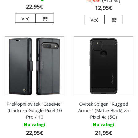
14,95€
22,95€
12,95€
Več
Več
Preklopni ovitek "CaseMe"
Ovitek Spigen "Rugged
(black) za Google Pixel 10
Armor" (Matte Black) za
Pro / 10
Pixel 4a (5G)
Na zalogi
Na zalogi
22,95€
21,95€