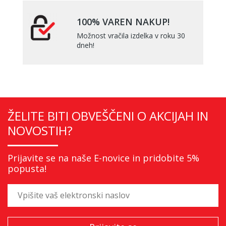
100% VAREN NAKUP!
Možnost vračila izdelka v roku 30
dneh!
ŽELITE BITI OBVEŠČENI O AKCIJAH IN
NOVOSTIH?
Prijavite se na naše E-novice in pridobite 5%
popusta!