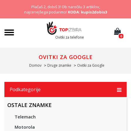
Plačaš 2, dobiš 3! Ob naročilu 3 artiklov,
najcenejšega podarimo!
KODA: kupis2dobis3
0
Ovitki za telefone
OVITKI ZA GOOGLE
Domov
Druge znamke
Ovitki za Google
Podkategorije
OSTALE ZNAMKE
Telemach
Motorola