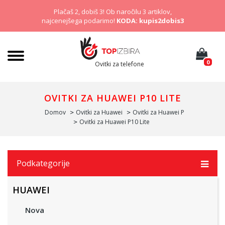
Plačaš 2, dobiš 3! Ob naročilu 3 artiklov,
najcenejšega podarimo!
KODA: kupis2dobis3
0
Ovitki za telefone
OVITKI ZA HUAWEI P10 LITE
Domov
Ovitki za Huawei
Ovitki za Huawei P
Ovitki za Huawei P10 Lite
Podkategorije
HUAWEI
Nova