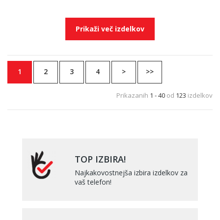
Prikaži več izdelkov
1
2
3
4
>
>>
Prikazanih
1 - 40
od
123
izdelkov
TOP IZBIRA!
Najkakovostnejša izbira izdelkov za
vaš telefon!