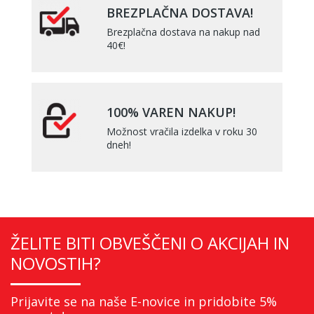
BREZPLAČNA DOSTAVA!
Brezplačna dostava na nakup nad
40€!
100% VAREN NAKUP!
Možnost vračila izdelka v roku 30
dneh!
ŽELITE BITI OBVEŠČENI O AKCIJAH IN
NOVOSTIH?
Prijavite se na naše E-novice in pridobite 5%