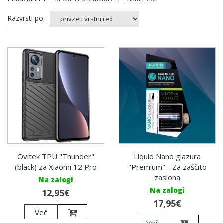
Razvrsti po:
Ovitek TPU "Thunder"
Liquid Nano glazura
(black) za Xiaomi 12 Pro
"Premium" - Za zaščito
zaslona
Na zalogi
Na zalogi
12,95€
17,95€
Več
Več