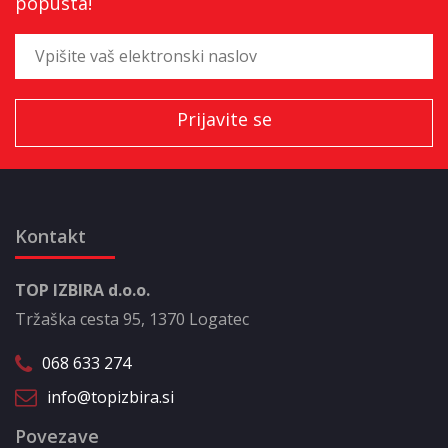
popusta!
Kontakt
TOP IZBIRA d.o.o.
Tržaška cesta 95, 1370 Logatec
068 633 274
info@topizbira.si
Povezave