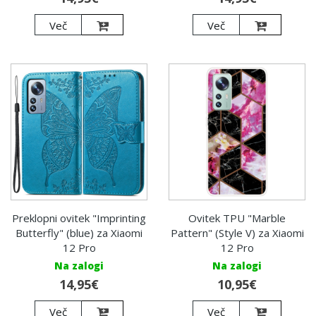
Več
Več
Preklopni ovitek "Imprinting
Ovitek TPU "Marble
Butterfly" (blue) za Xiaomi
Pattern" (Style V) za Xiaomi
12 Pro
12 Pro
Na zalogi
Na zalogi
14,95€
10,95€
Več
Več