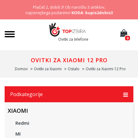
Plačaš 2, dobiš 3! Ob naročilu 3 artiklov,
najcenejšega podarimo!
KODA: kupis2dobis3
0
Ovitki za telefone
OVITKI ZA XIAOMI 12 PRO
Domov
Ovitki za Xiaomi
Ostalo
Ovitki za Xiaomi 12 Pro
Podkategorije
XIAOMI
Redmi
MI