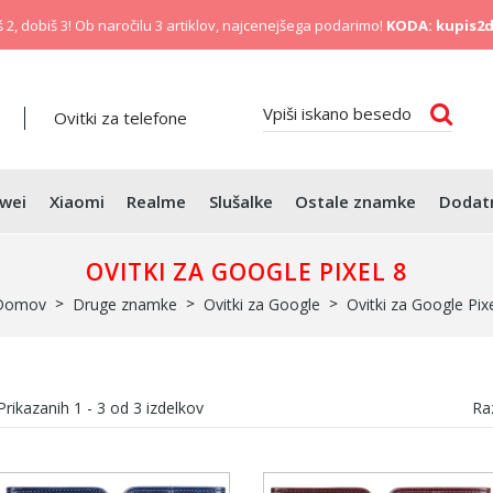
 2, dobiš 3! Ob naročilu 3 artiklov, najcenejšega podarimo!
KODA: kupis2d
Ovitki za telefone
wei
Xiaomi
Realme
Slušalke
Ostale znamke
Dodat
OVITKI ZA GOOGLE PIXEL 8
Domov
Druge znamke
Ovitki za Google
Ovitki za Google Pixe
Prikazanih
1 - 3
od
3
izdelkov
Raz