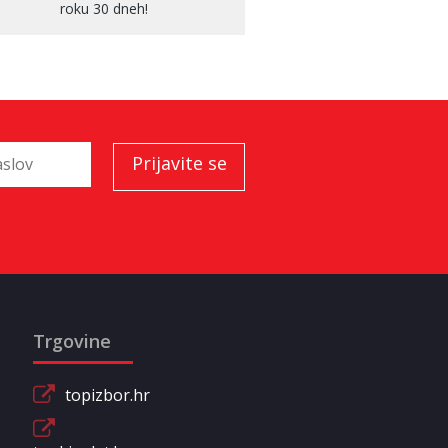
roku 30 dneh!
Trgovine
topizbor.hr