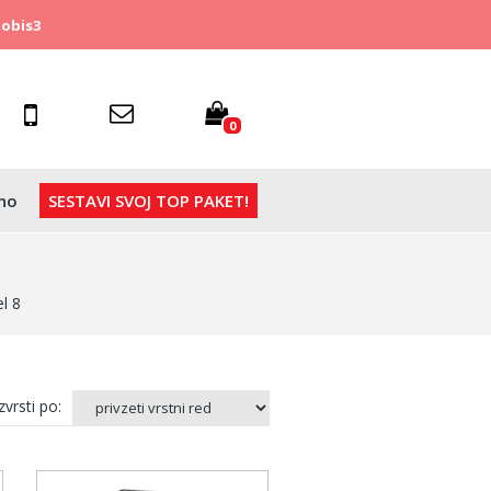
obis3
0
no
SESTAVI SVOJ TOP PAKET!
l 8
vrsti po: