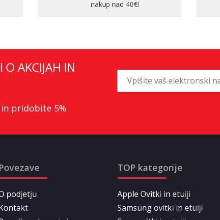
nakup nad 40€!
I O AKCIJAH IN
 in pridobite 5%
Povezave
TOP kategorije
O podjetju
Apple Ovitki in etuiji
Kontakt
Samsung ovitki in etuiji