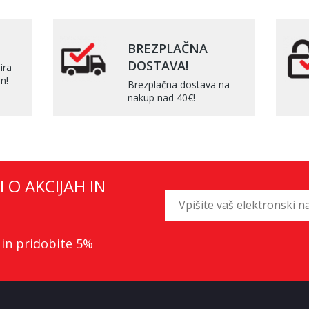
BREZPLAČNA
DOSTAVA!
ira
n!
Brezplačna dostava na
nakup nad 40€!
I O AKCIJAH IN
 in pridobite 5%