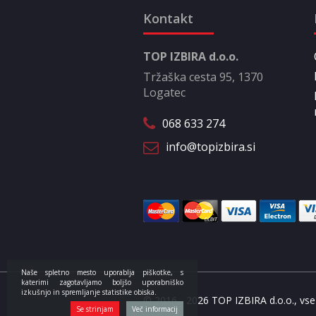
Kontakt
TOP IZBIRA d.o.o.
Tržaška cesta 95, 1370
Logatec
068 633 274
info@topizbira.si
Naše spletno mesto uporablja piškotke, s
katerimi zagotavljamo boljšo uporabniško
izkušnjo in spremljanje statistike obiska.
© 2016 - 2026 TOP IZBIRA d.o.o., vse 
Se strinjam
Več informacij