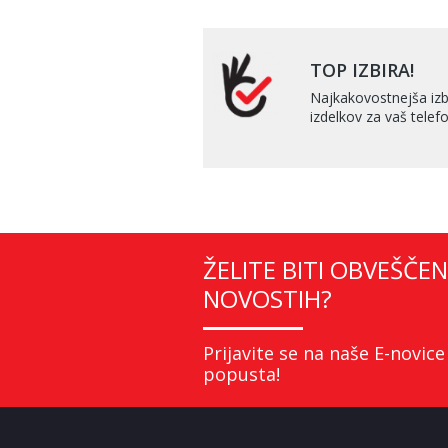
TOP IZBIRA!
Najkakovostnejša izb
izdelkov za vaš telefo
ŽELITE BITI OBVEŠČEN
NOVOSTIH?
Prijavite se na naše E-novice
popusta!