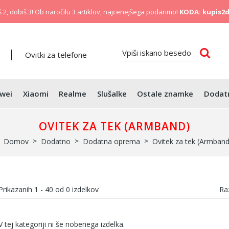
 2, dobiš 3! Ob naročilu 3 artiklov, najcenejšega podarimo!
KODA: kupis2d
Ovitki za telefone
wei
Xiaomi
Realme
Slušalke
Ostale znamke
Dodat
OVITEK ZA TEK (ARMBAND)
Domov
Dodatno
Dodatna oprema
Ovitek za tek (Armband
Prikazanih
1 - 40
od
0
izdelkov
Raz
V tej kategoriji ni še nobenega izdelka.