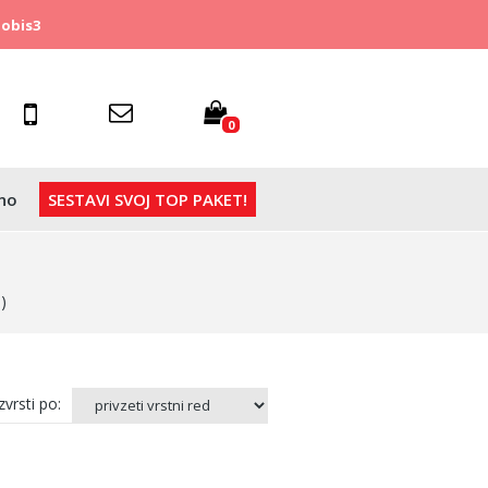
obis3
0
no
SESTAVI SVOJ TOP PAKET!
)
vrsti po: