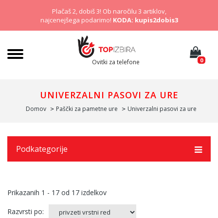
Plačaš 2, dobiš 3! Ob naročilu 3 artiklov,
najcenejšega podarimo!
KODA: kupis2dobis3
0
Ovitki za telefone
UNIVERZALNI PASOVI ZA URE
Domov
Paščki za pametne ure
Univerzalni pasovi za ure
Podkategorije
Prikazanih
1 - 17
od
17
izdelkov
Razvrsti po: