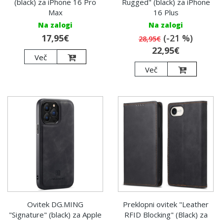
(black) za iPhone 16 Pro
Rugged" (black) za iPhone
Max
16 Plus
Na zalogi
Na zalogi
17,95€
(-21 %)
28,95€
22,95€
Več
Več
Ovitek DG.MING
Preklopni ovitek "Leather
"Signature" (black) za Apple
RFID Blocking" (Black) za