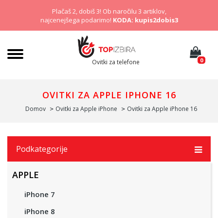
Plačaš 2, dobiš 3! Ob naročilu 3 artiklov,
najcenejšega podarimo!
KODA: kupis2dobis3
0
Ovitki za telefone
OVITKI ZA APPLE IPHONE 16
Domov
Ovitki za Apple iPhone
Ovitki za Apple iPhone 16
Podkategorije
APPLE
iPhone 7
iPhone 8