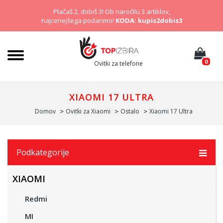
Plačaš 2, dobiš 3! Ob naročilu 3 artiklov,
najcenejšega podarimo!
KODA: kupis2dobis3
0
Ovitki za telefone
XIAOMI 17 ULTRA
Domov
Ovitki za Xiaomi
Ostalo
Xiaomi 17 Ultra
Podkategorije
XIAOMI
Redmi
MI