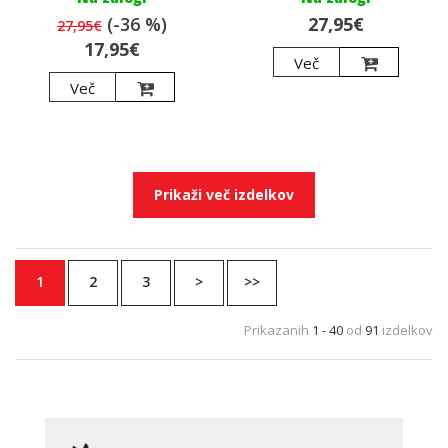
(-36 %)
27,95€
27,95€
17,95€
Več
Več
Prikaži več izdelkov
1
2
3
>
>>
Prikazanih
1 - 40
od
91
izdelkov