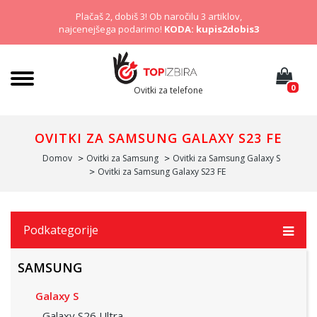
Plačaš 2, dobiš 3! Ob naročilu 3 artiklov,
najcenejšega podarimo!
KODA: kupis2dobis3
0
Ovitki za telefone
OVITKI ZA SAMSUNG GALAXY S23 FE
Domov
Ovitki za Samsung
Ovitki za Samsung Galaxy S
Ovitki za Samsung Galaxy S23 FE
Podkategorije
SAMSUNG
Galaxy S
Galaxy S26 Ultra