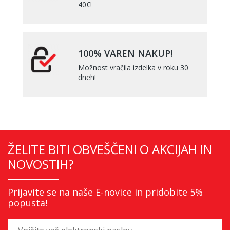
40€!
100% VAREN NAKUP!
Možnost vračila izdelka v roku 30
dneh!
ŽELITE BITI OBVEŠČENI O AKCIJAH IN
NOVOSTIH?
Prijavite se na naše E-novice in pridobite 5%
popusta!