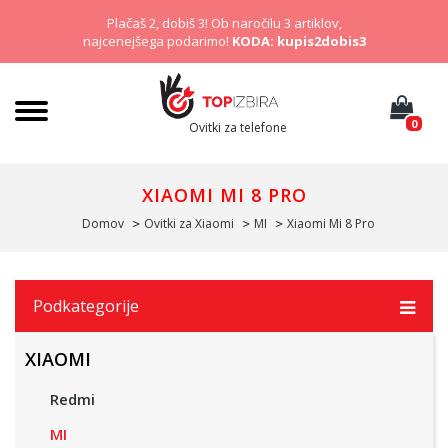
Plačaš 2, dobiš 3! Ob naročilu 3 artiklov,
najcenejšega podarimo!
KODA: kupis2dobis3
0
Ovitki za telefone
XIAOMI MI 8 PRO
Domov
Ovitki za Xiaomi
MI
Xiaomi Mi 8 Pro
Podkategorije
XIAOMI
Redmi
MI