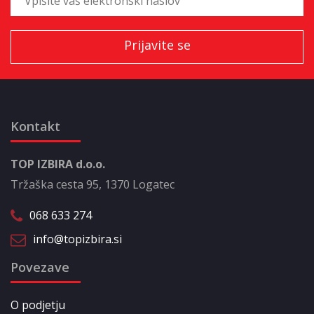
Kontakt
TOP IZBIRA d.o.o.
Tržaška cesta 95, 1370 Logatec
068 633 274
info@topizbira.si
Povezave
O podjetju