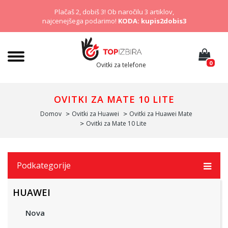
Plačaš 2, dobiš 3! Ob naročilu 3 artiklov,
najcenejšega podarimo!
KODA: kupis2dobis3
0
Ovitki za telefone
OVITKI ZA MATE 10 LITE
Domov
Ovitki za Huawei
Ovitki za Huawei Mate
Ovitki za Mate 10 Lite
Podkategorije
HUAWEI
Nova