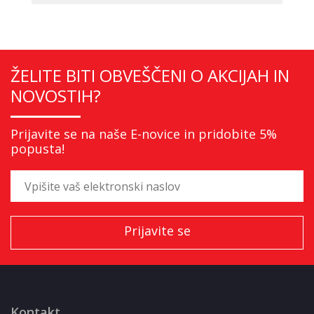
ŽELITE BITI OBVEŠČENI O AKCIJAH IN
NOVOSTIH?
Prijavite se na naše E-novice in pridobite 5%
popusta!
Kontakt