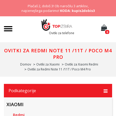
Plačaš 2, dobiš 3! Ob naročilu 3 artiklov,
najcenejšega podarimo!
KODA: kupis2dobis3
0
Ovitki za telefone
OVITKI ZA REDMI NOTE 11 /11T / POCO M4
PRO
Domov
Ovitki za Xiaomi
Ovitki za Xiaomi Redmi
Ovitki za Redmi Note 11 /11T / Poco M4 Pro
Podkategorije
XIAOMI
Redmi