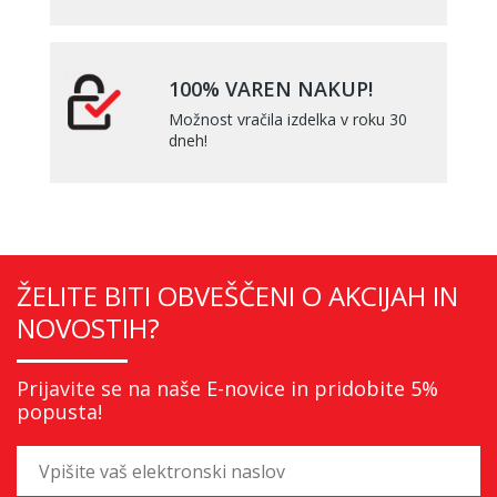
100% VAREN NAKUP!
Možnost vračila izdelka v roku 30
dneh!
ŽELITE BITI OBVEŠČENI O AKCIJAH IN
NOVOSTIH?
Prijavite se na naše E-novice in pridobite 5%
popusta!