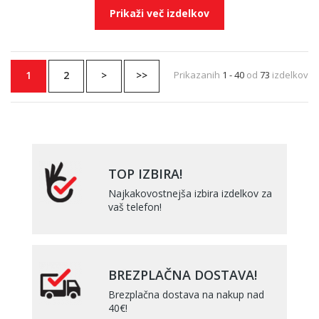
Prikaži več izdelkov
1
2
>
>>
Prikazanih
1 - 40
od
73
izdelkov
TOP IZBIRA!
Najkakovostnejša izbira izdelkov za
vaš telefon!
BREZPLAČNA DOSTAVA!
Brezplačna dostava na nakup nad
40€!