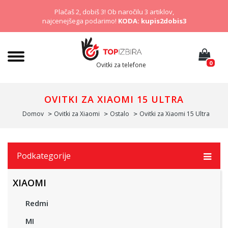
Plačaš 2, dobiš 3! Ob naročilu 3 artiklov,
najcenejšega podarimo!
KODA: kupis2dobis3
0
Ovitki za telefone
OVITKI ZA XIAOMI 15 ULTRA
Domov
Ovitki za Xiaomi
Ostalo
Ovitki za Xiaomi 15 Ultra
Podkategorije
XIAOMI
Redmi
MI