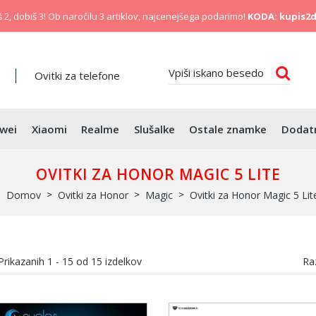
 2, dobiš 3! Ob naročilu 3 artiklov, najcenejšega podarimo!
KODA: kupis2d
Ovitki za telefone
wei
Xiaomi
Realme
Slušalke
Ostale znamke
Dodat
OVITKI ZA HONOR MAGIC 5 LITE
Domov
Ovitki za Honor
Magic
Ovitki za Honor Magic 5 Lit
Prikazanih
1 - 15
od
15
izdelkov
Raz