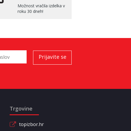
Možnost vračila izdelka v
roku 30 dneh!
Trgovine
topizbor.hr