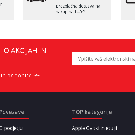
n!
Brezplačna dostava na
nakup nad 40€!
I O AKCIJAH IN
 in pridobite 5%
Povezave
TOP kategorije
O podjetju
Apple Ovitki in etuiji