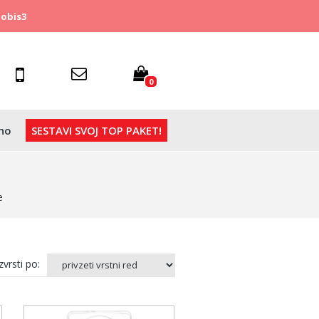
obis3
0
no
SESTAVI SVOJ TOP PAKET!
e
vrsti po: