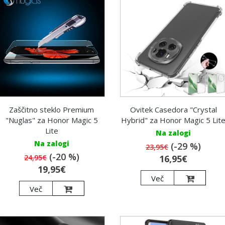
Zaščitno steklo Premium
Ovitek Casedora "Crystal
"Nuglas" za Honor Magic 5
Hybrid" za Honor Magic 5 Lit
Lite
Na zalogi
Na zalogi
(-29 %)
23,95€
(-20 %)
24,95€
16,95€
19,95€
Več
Več