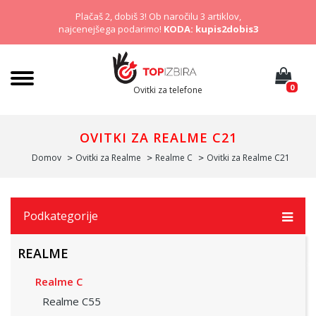
Plačaš 2, dobiš 3! Ob naročilu 3 artiklov,
najcenejšega podarimo!
KODA: kupis2dobis3
0
Ovitki za telefone
OVITKI ZA REALME C21
Domov
Ovitki za Realme
Realme C
Ovitki za Realme C21
Podkategorije
REALME
Realme C
Realme C55