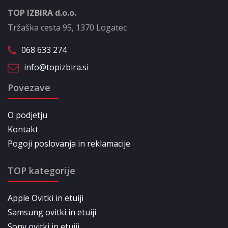
TOP IZBIRA d.o.o.
Tržaška cesta 95, 1370 Logatec
068 633 274
info@topizbira.si
Povezave
O podjetju
Kontakt
Pogoji poslovanja in reklamacije
TOP kategorije
Apple Ovitki in etuiji
Samsung ovitki in etuiji
Sony ovitki in etuiji