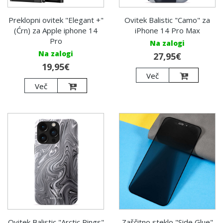
Preklopni ovitek "Elegant +"
Ovitek Balistic "Camo" za
(Ćrn) za Apple iphone 14
iPhone 14 Pro Max
Pro
Na zalogi
Na zalogi
27,95€
19,95€
Več
Več
Ovitek Balistic "Arctic Rings"
Zaščitno steklo "Side Glue"