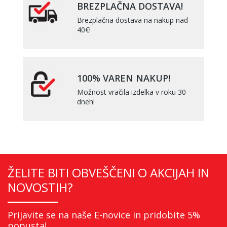
BREZPLAČNA DOSTAVA!
Brezplačna dostava na nakup nad
40€!
100% VAREN NAKUP!
Možnost vračila izdelka v roku 30
dneh!
ŽELITE BITI OBVEŠČENI O AKCIJAH IN
NOVOSTIH?
Prijavite se na naše E-novice in pridobite 5%
popusta!