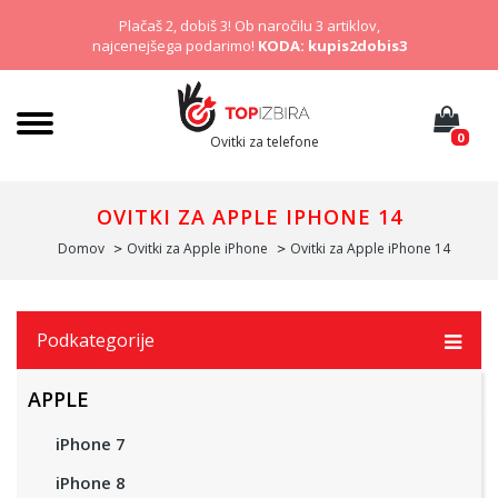
Plačaš 2, dobiš 3! Ob naročilu 3 artiklov,
najcenejšega podarimo!
KODA: kupis2dobis3
0
Ovitki za telefone
OVITKI ZA APPLE IPHONE 14
Domov
Ovitki za Apple iPhone
Ovitki za Apple iPhone 14
Podkategorije
APPLE
iPhone 7
iPhone 8