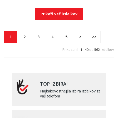
Prikaži več izdelkov
1
2
3
4
5
>
>>
Prikazanih
1 - 40
od
562
izdelkov
TOP IZBIRA!
Najkakovostnejša izbira izdelkov za
vaš telefon!