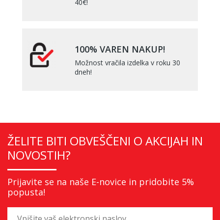
40€!
100% VAREN NAKUP!
Možnost vračila izdelka v roku 30
dneh!
ŽELITE BITI OBVEŠČENI O AKCIJAH IN
NOVOSTIH?
Prijavite se na naše E-novice in pridobite 5%
popusta!