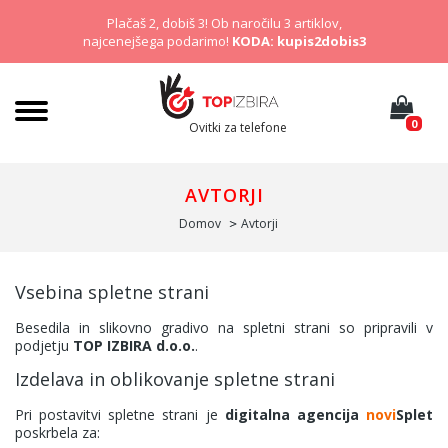
Plačaš 2, dobiš 3! Ob naročilu 3 artiklov,
najcenejšega podarimo!
KODA: kupis2dobis3
0
Ovitki za telefone
AVTORJI
Domov
Avtorji
Vsebina spletne strani
Besedila in slikovno gradivo na spletni strani so pripravili v
podjetju
TOP IZBIRA d.o.o.
.
Izdelava in oblikovanje spletne strani
Pri postavitvi spletne strani je
digitalna agencija
novi
Splet
poskrbela za: