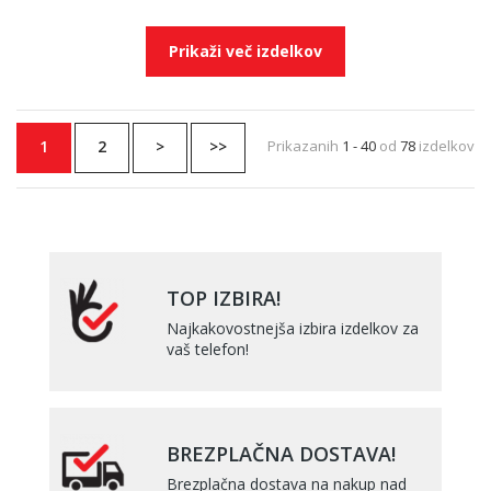
Prikaži več izdelkov
1
2
>
>>
Prikazanih
1 - 40
od
78
izdelkov
TOP IZBIRA!
Najkakovostnejša izbira izdelkov za
vaš telefon!
BREZPLAČNA DOSTAVA!
Brezplačna dostava na nakup nad