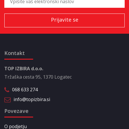
Kontakt
TOP IZBIRA d.o.o.
Tržaška cesta 95, 1370 Logatec
068 633 274
info@topizbira.si
Povezave
O podjetju