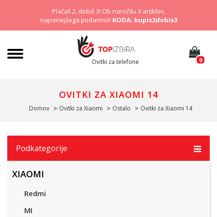
Plačaš 2, dobiš 3! Ob naročilu 3 artiklov,
najcenejšega podarimo!
KODA: kupis2dobis3
0
Ovitki za telefone
OVITKI ZA XIAOMI 14
Domov
Ovitki za Xiaomi
Ostalo
Ovitki za Xiaomi 14
Podkategorije
XIAOMI
Redmi
MI