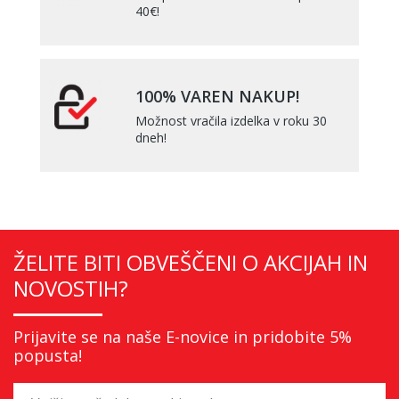
40€!
100% VAREN NAKUP!
Možnost vračila izdelka v roku 30
dneh!
ŽELITE BITI OBVEŠČENI O AKCIJAH IN
NOVOSTIH?
Prijavite se na naše E-novice in pridobite 5%
popusta!