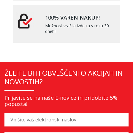
100% VAREN NAKUP!
Možnost vračila izdelka v roku 30
dneh!
ŽELITE BITI OBVEŠČENI O AKCIJAH IN
NOVOSTIH?
Prijavite se na naše E-novice in pridobite 5%
popusta!