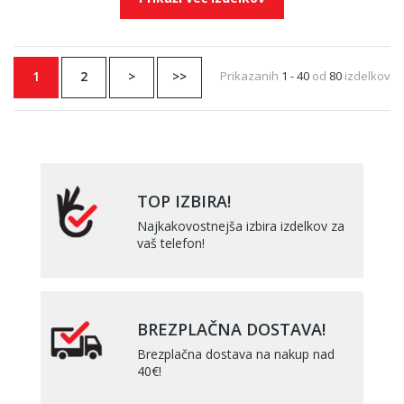
1
2
>
>>
Prikazanih
1 - 40
od
80
izdelkov
TOP IZBIRA!
Najkakovostnejša izbira izdelkov za
vaš telefon!
BREZPLAČNA DOSTAVA!
Brezplačna dostava na nakup nad
40€!