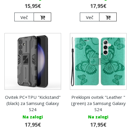
15,95€
17,95€
Več
Več
Ovitek PC+TPU "Kickstand"
Preklopni ovitek "Leather "
(black) za Samsung Galaxy
(green) za Samsung Galaxy
S24
S24
Na zalogi
Na zalogi
17,95€
17,95€