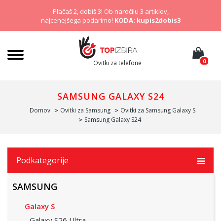
Plačaš 2, dobiš 3! Ob naročilu 3 artiklov,
najcenejšega podarimo!
KODA: kupis2dobis3
0
Ovitki za telefone
SAMSUNG GALAXY S24
Domov
Ovitki za Samsung
Ovitki za Samsung Galaxy S
Samsung Galaxy S24
Podkategorije
SAMSUNG
Galaxy S
Galaxy S26 Ultra