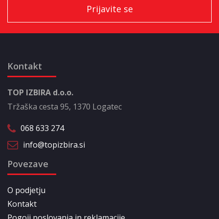
Kontakt
TOP IZBIRA d.o.o.
Tržaška cesta 95, 1370 Logatec
068 633 274
info@topizbira.si
Povezave
O podjetju
Kontakt
Pogoji poslovanja in reklamacije