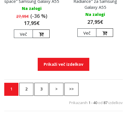
space" Samsung Galaxy A55
Radiance" za Samsung
Galaxy A55
Na zalogi
Na zalogi
(-36 %)
27,95€
27,95€
17,95€
Več
Več
Prikaži več izdelkov
1
2
3
>
>>
Prikazanih
1 - 40
od
87
izdelkov