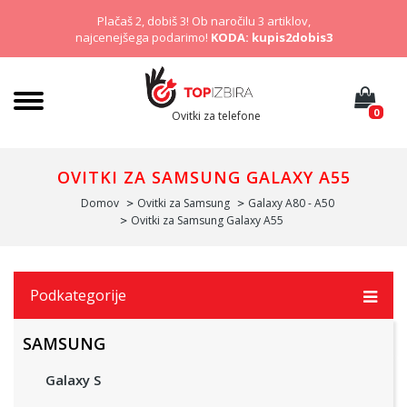
Plačaš 2, dobiš 3! Ob naročilu 3 artiklov,
najcenejšega podarimo!
KODA: kupis2dobis3
0
Ovitki za telefone
OVITKI ZA SAMSUNG GALAXY A55
Domov
Ovitki za Samsung
Galaxy A80 - A50
Ovitki za Samsung Galaxy A55
Podkategorije
SAMSUNG
Galaxy S