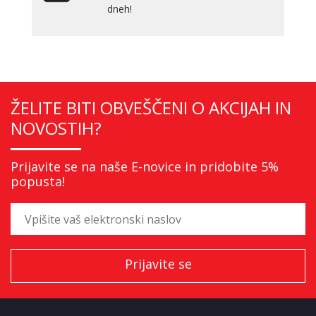
dneh!
ŽELITE BITI OBVEŠČENI O AKCIJAH IN
NOVOSTIH?
Prijavite se na naše E-novice in pridobite 5%
popusta!