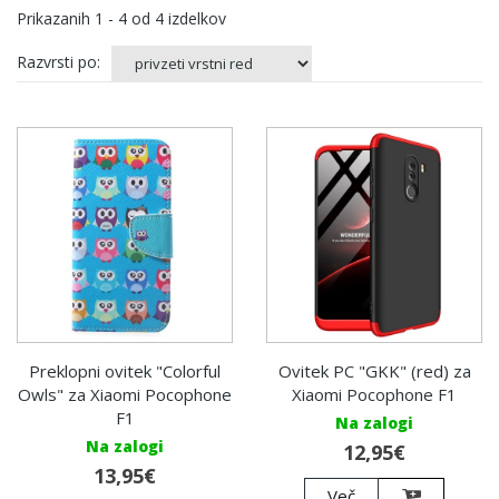
Prikazanih
1 - 4
od
4
izdelkov
Razvrsti po:
Preklopni ovitek "Colorful
Ovitek PC "GKK" (red) za
Owls" za Xiaomi Pocophone
Xiaomi Pocophone F1
F1
Na zalogi
Na zalogi
12,95€
13,95€
Več