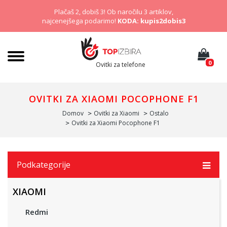
Plačaš 2, dobiš 3! Ob naročilu 3 artiklov,
najcenejšega podarimo!
KODA: kupis2dobis3
0
Ovitki za telefone
OVITKI ZA XIAOMI POCOPHONE F1
Domov
Ovitki za Xiaomi
Ostalo
Ovitki za Xiaomi Pocophone F1
Podkategorije
XIAOMI
Redmi