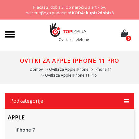
Plačaš 2, dobiš 3! Ob naročilu 3 artiklov,
najcenejšega podarimo!
KODA: kupis2dobis3
0
Ovitki za telefone
OVITKI ZA APPLE IPHONE 11 PRO
Domov
Ovitki za Apple iPhone
iPhone 11
Ovitki za Apple iPhone 11 Pro
Podkategorije
APPLE
iPhone 7