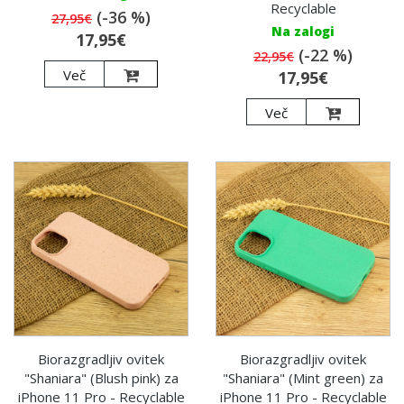
Recyclable
(-36 %)
27,95€
Na zalogi
17,95€
(-22 %)
22,95€
Več
17,95€
Več
Biorazgradljiv ovitek
Biorazgradljiv ovitek
"Shaniara" (Blush pink) za
"Shaniara" (Mint green) za
iPhone 11 Pro - Recyclable
iPhone 11 Pro - Recyclable