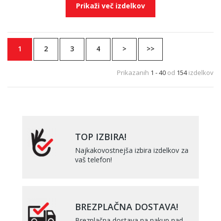
Prikaži več izdelkov
1
2
3
4
>
>>
Prikazanih
1 - 40
od
154
izdelkov
TOP IZBIRA!
Najkakovostnejša izbira izdelkov za
vaš telefon!
BREZPLAČNA DOSTAVA!
Brezplačna dostava na nakup nad