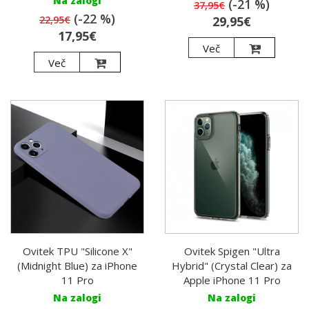
Na zalogi
(-21 %)
37,95€
(-22 %)
22,95€
29,95€
17,95€
Več
Več
Ovitek TPU "Silicone X"
Ovitek Spigen "Ultra
(Midnight Blue) za iPhone
Hybrid" (Crystal Clear) za
11 Pro
Apple iPhone 11 Pro
Na zalogi
Na zalogi