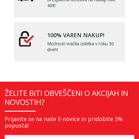
40€!
100% VAREN NAKUP!
Možnost vračila izdelka v roku 30
dneh!
ŽELITE BITI OBVEŠČENI O AKCIJAH IN
NOVOSTIH?
Prijavite se na naše E-novice in pridobite 5%
popusta!