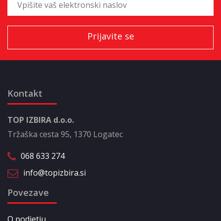
Kontakt
TOP IZBIRA d.o.o.
Tržaška cesta 95, 1370 Logatec
068 633 274
info@topizbira.si
Povezave
O podjetju