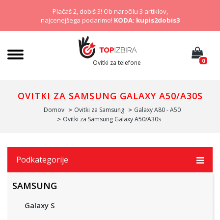
Plačaš 2, dobiš 3! Ob naročilu 3 artiklov,
najcenejšega podarimo!
KODA: kupis2dobis3
0
Ovitki za telefone
OVITKI ZA SAMSUNG GALAXY A50/A30S
Domov
Ovitki za Samsung
Galaxy A80 - A50
Ovitki za Samsung Galaxy A50/A30s
Podkategorije
SAMSUNG
Galaxy S