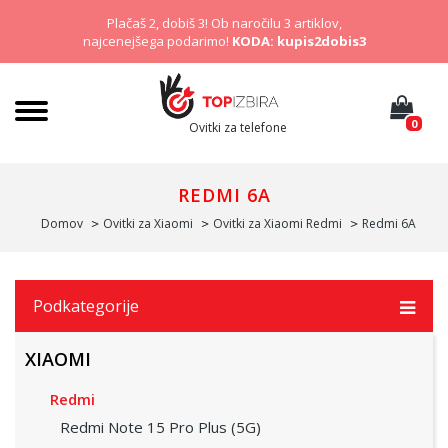
Plačaš 2, dobiš 3! Ob naročilu 3 artiklov,
najcenejšega podarimo!
KODA: kupis2dobis3
0
Ovitki za telefone
REDMI 6A
Domov
Ovitki za Xiaomi
Ovitki za Xiaomi Redmi
Redmi 6A
Podkategorije
XIAOMI
Redmi
Redmi Note 15 Pro Plus (5G)