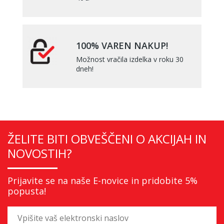
100% VAREN NAKUP!
Možnost vračila izdelka v roku 30
dneh!
ŽELITE BITI OBVEŠČENI O AKCIJAH IN
NOVOSTIH?
Prijavite se na naše E-novice in pridobite 5%
popusta!