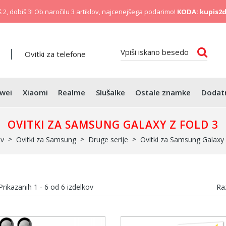
 2, dobiš 3! Ob naročilu 3 artiklov, najcenejšega podarimo!
KODA: kupis2d
Ovitki za telefone
wei
Xiaomi
Realme
Slušalke
Ostale znamke
Dodat
OVITKI ZA SAMSUNG GALAXY Z FOLD 3
v
Ovitki za Samsung
Druge serije
Ovitki za Samsung Galaxy 
Prikazanih
1 - 6
od
6
izdelkov
Raz