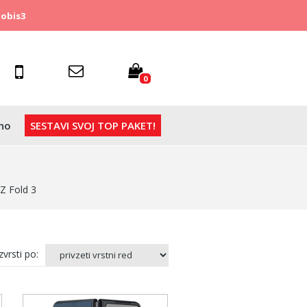
obis3
0
no
SESTAVI SVOJ TOP PAKET!
Z Fold 3
vrsti po: