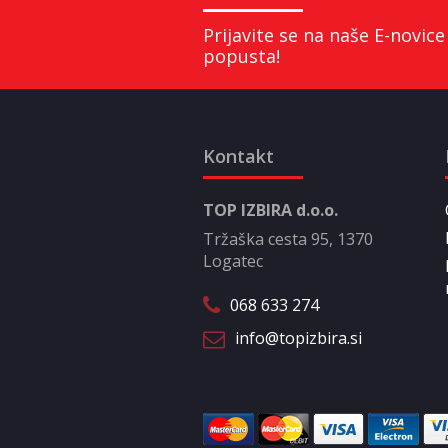
Prijavite se na naše E-novice
popusta!
Kontakt
TOP IZBIRA d.o.o.
Tržaška cesta 95, 1370
Logatec
068 633 274
info@topizbira.si