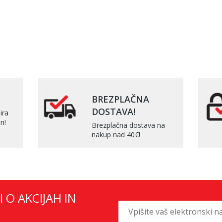
BREZPLAČNA
DOSTAVA!
ira
n!
Brezplačna dostava na
nakup nad 40€!
I O AKCIJAH IN