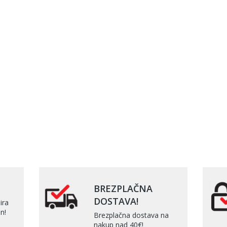
BREZPLAČNA
DOSTAVA!
ira
n!
Brezplačna dostava na
nakup nad 40€!