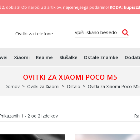
 2, dobiš 3! Ob naročilu 3 artiklov, najcenejšega podarimo!
KODA: kupis2d
Ovitki za telefone
wei
Xiaomi
Realme
Slušalke
Ostale znamke
Dodat
OVITKI ZA XIAOMI POCO M5
Domov
Ovitki za Xiaomi
Ostalo
Ovitki za Xiaomi Poco M5
Prikazanih
1 - 2
od
2
izdelkov
Raz