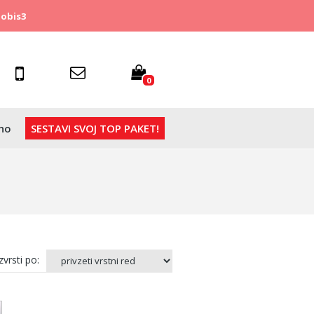
obis3
0
no
SESTAVI SVOJ TOP PAKET!
vrsti po: