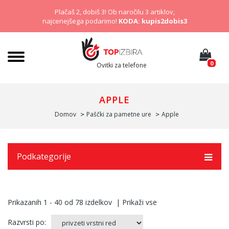
Plačaš 2, dobiš 3! Ob naročilu 3 artiklov,
najcenejšega podarimo!
KODA: kupis2dobis3
0
Ovitki za telefone
APPLE
Domov
Paščki za pametne ure
Apple
Podkategorije
Prikazanih
1 - 40
od
78
izdelkov
|
Prikaži vse
Razvrsti po: