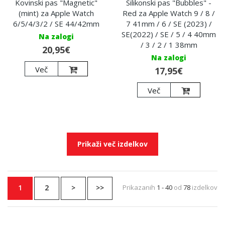
Kovinski pas "Magnetic"
Silikonski pas "Bubbles" -
(mint) za Apple Watch
Red za Apple Watch 9 / 8 /
6/5/4/3/2 / SE 44/42mm
7 41mm / 6 / SE (2023) /
SE(2022) / SE / 5 / 4 40mm
Na zalogi
/ 3 / 2 / 1 38mm
20,95€
Na zalogi
Več
17,95€
Več
Prikaži več izdelkov
1
2
>
>>
Prikazanih
1 - 40
od
78
izdelkov