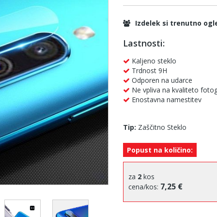
Izdelek si trenutno ogl
Lastnosti:
Kaljeno steklo
Trdnost 9H
Odporen na udarce
Ne vpliva na kvaliteto fotog
Enostavna namestitev
Tip:
Zaščitno Steklo
Popust na količino:
za
2
kos
7,25 €
cena/kos: