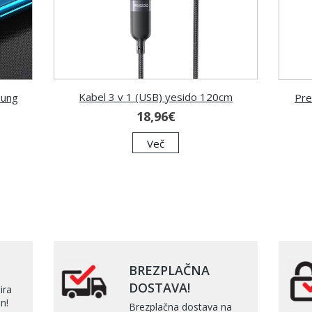
Kabel 3 v 1 (USB) yesido 120cm
sung
Pre
18,96€
Več
BREZPLAČNA
DOSTAVA!
ira
n!
Brezplačna dostava na