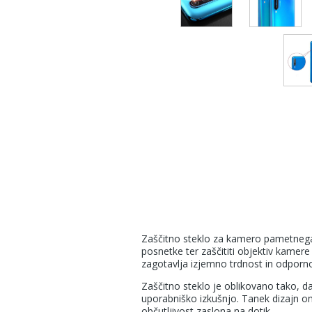
Zaščitno steklo za kamero pametnega t
posnetke ter zaščititi objektiv kamer
zagotavlja izjemno trdnost in odporno
Zaščitno steklo je oblikovano tako, d
uporabniško izkušnjo. Tanek dizajn o
občutljivost zaslona na dotik.