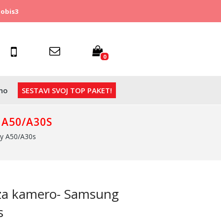
obis3
0
no
SESTAVI SVOJ TOP PAKET!
 A50/A30S
xy A50/A30s
 za kamero- Samsung
s