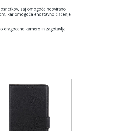
deoposnetkov, saj omogoča neovirano
isom, kar omogoča enostavno čiščenje
šo dragoceno kamero in zagotavlja,