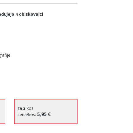
edujejo 4 obiskovalci
rafije
za
3
kos
5,95 €
cena/kos: