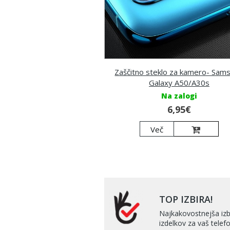
Zaščitno steklo za kamero- Sam
Galaxy A50/A30s
Na zalogi
6,95€
Več
TOP IZBIRA!
Najkakovostnejša izb
izdelkov za vaš telefo