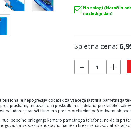
Na zalogi (Naročila od
naslednji dan)
Spletna cena:
6,9
-
+
elefona je nepogrešljiv dodatek za vsakega lastnika pametnega telefon
e pred praskami, umazanijo in poškodbami. Izdelano je iz visoko kakov
st na udarce, kar ščiti kamero pred morebitnimi poškodbami ob padcih
a nudi popolno prileganje kamero pametnega telefona, ne da bi pri tem
mogoča, da se steklo enostavno namesti brez mehurčkov ali ostankov 