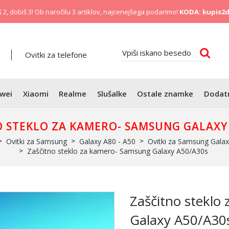
 2, dobiš 3! Ob naročilu 3 artiklov, najcenejšega podarimo!
KODA: kupis2d
Ovitki za telefone
wei
Xiaomi
Realme
Slušalke
Ostale znamke
Dodat
 STEKLO ZA KAMERO- SAMSUNG GALAXY
Ovitki za Samsung
Galaxy A80 - A50
Ovitki za Samsung Gala
Zaščitno steklo za kamero- Samsung Galaxy A50/A30s
Zaščitno steklo
Galaxy A50/A30