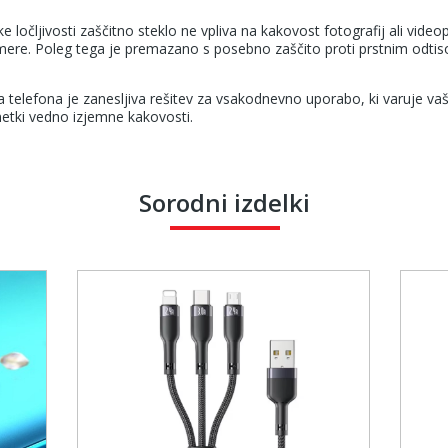
ke ločljivosti zaščitno steklo ne vpliva na kakovost fotografij ali vi
amere. Poleg tega je premazano s posebno zaščito proti prstnim odt
telefona je zanesljiva rešitev za vsakodnevno uporabo, ki varuje va
netki vedno izjemne kakovosti.
Sorodni izdelki