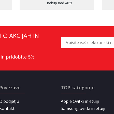
nakup nad 40€!
I O AKCIJAH IN
 in pridobite 5%
Povezave
TOP kategorije
O podjetju
Apple Ovitki in etuiji
Kontakt
Samsung ovitki in etuiji