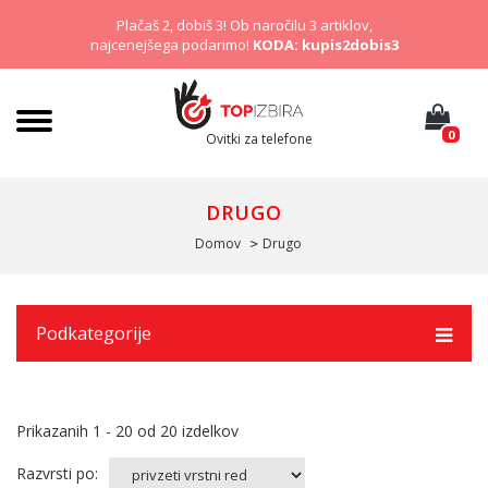
Plačaš 2, dobiš 3! Ob naročilu 3 artiklov,
najcenejšega podarimo!
KODA: kupis2dobis3
0
Ovitki za telefone
DRUGO
Domov
Drugo
Podkategorije
Prikazanih
1 - 20
od
20
izdelkov
Razvrsti po: