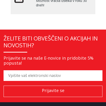
Možnost vračila izdelka v roku 30
dneh!
ŽELITE BITI OBVEŠČENI O AKCIJAH IN
NOVOSTIH?
Prijavite se na naše E-novice in pridobite 5%
popusta!