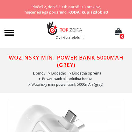
Plačaš 2, dobiš 3! Ob naročilu 3 artiklov,
najcenejšega podarimo!
KODA: kupis2dobis3
0
Ovitki za telefone
WOZINSKY MINI POWER BANK 5000MAH
(GREY)
Domov
Dodatno
Dodatna oprema
Power bank ali polnilna banka
Wozinsky mini power bank 5000mAh (grey)