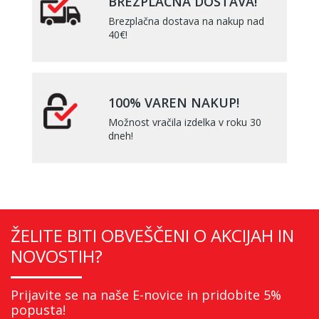
BREZPLAČNA DOSTAVA!
Brezplačna dostava na nakup nad
40€!
100% VAREN NAKUP!
Možnost vračila izdelka v roku 30
dneh!
ŽELITE BITI OBVEŠČENI O AKCIJAH IN
NOVOSTIH?
Prijavite se na naše E-novice in pridobite 5%
popusta!