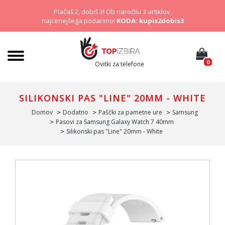
Plačaš 2, dobiš 3! Ob naročilu 3 artiklov,
najcenejšega podarimo!
KODA: kupis2dobis3
0
Ovitki za telefone
SILIKONSKI PAS "LINE" 20MM - WHITE
Domov
Dodatno
Paščki za pametne ure
Samsung
Pasovi za Samsung Galaxy Watch 7 40mm
Silikonski pas "Line" 20mm - White