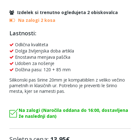
Izdelek si trenutno ogledujeta 2 obiskovalca
Na zalogi 2 kosa
Lastnosti:
Odlična kvaliteta
Dolga življenjska doba artikla
Enostavna menjava paščka
Udoben za nošenje
Dolžina pasu: 120 + 85 mm
Silikonski pas širine 20mm je kompatiiblen z veliko večino
pametnih in klasičnih ur. Potrebno je preveriti le širino
mesta, kjer se namesti pas.
Na zalogi (Naročila oddana do 16:00, dostavljena
že naslednji dan)
Spletna cena:
13,95€