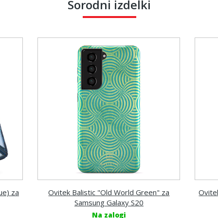
Sorodni izdelki
ue) za
Ovitek Balistic "Old World Green" za
Ovite
Samsung Galaxy S20
Na zalogi