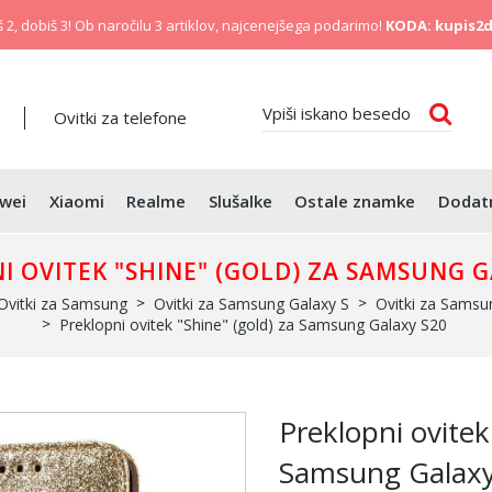
 2, dobiš 3! Ob naročilu 3 artiklov, najcenejšega podarimo!
KODA: kupis2d
Ovitki za telefone
wei
Xiaomi
Realme
Slušalke
Ostale znamke
Dodat
I OVITEK "SHINE" (GOLD) ZA SAMSUNG G
Ovitki za Samsung
Ovitki za Samsung Galaxy S
Ovitki za Samsu
Preklopni ovitek "Shine" (gold) za Samsung Galaxy S20
Preklopni ovitek
Samsung Galaxy