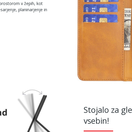
 prostorom v žepih, kot
arjenje, planinarjenje in
Stojalo za gl
vsebin!