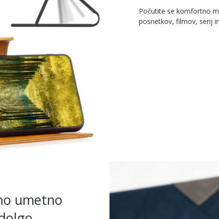
Počutite se komfortno m
posnetkov, filmov, serij in
no umetno
dolgo