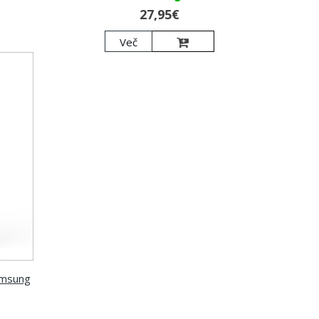
27,95€
Več
Samsung