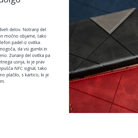
dveh delov. Notranji del
efon močno objame, tako
lefon padel iz ovitka.
mogoča, da vsi gumbi in
eno. Zunanji del ovitka pa
tnega usnja, ki je prav
epušča NFC signal, tako
o plačilo, s kartico, ki je
nom.