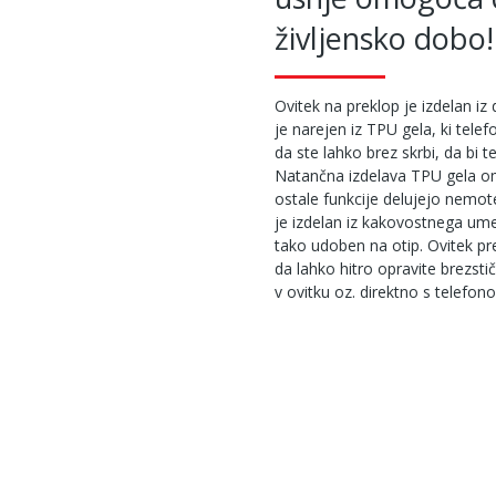
življensko dobo!
Ovitek na preklop je izdelan iz 
je narejen iz TPU gela, ki tel
da ste lahko brez skrbi, da bi te
Natančna izdelava TPU gela o
ostale funkcije delujejo nemot
je izdelan iz kakovostnega ume
tako udoben na otip. Ovitek pr
da lahko hitro opravite brezstičn
v ovitku oz. direktno s telefo