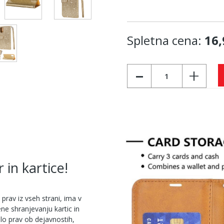
Spletna cena:
16,
-
+
 in kartice!
i prav iz vseh strani, ima v
ne shranjevanju kartic in
lo prav ob dejavnostih,