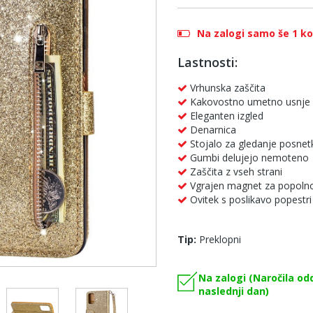
Na zalogi samo še 1 k
Lastnosti:
Vrhunska zaščita
Kakovostno umetno usnje
Eleganten izgled
Denarnica
Stojalo za gledanje posnet
Gumbi delujejo nemoteno
Zaščita z vseh strani
Vgrajen magnet za popolno
Ovitek s poslikavo popestri
Tip:
Preklopni
Na zalogi (Naročila od
naslednji dan)