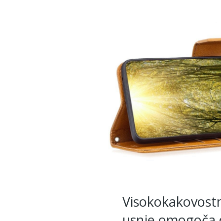
Visokokakovost
usnje omogoča 