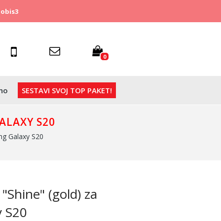
obis3
0
no
SESTAVI SVOJ TOP PAKET!
ALAXY S20
ng Galaxy S20
 "Shine" (gold) za
 S20