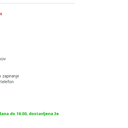
os
kov
 zapiranje
 telefon
dana do 16:00, dostavljena že