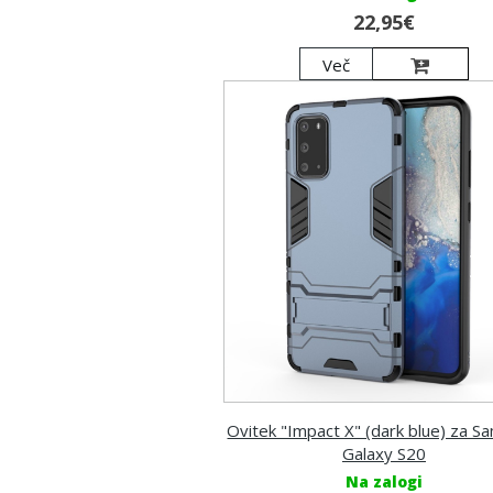
22,95€
Več
Ovitek "Impact X" (dark blue) za 
Galaxy S20
Na zalogi