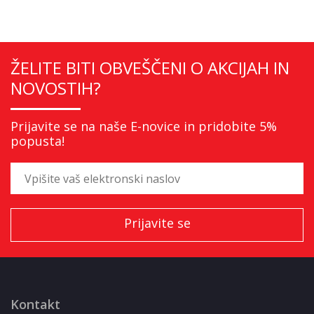
ŽELITE BITI OBVEŠČENI O AKCIJAH IN
NOVOSTIH?
Prijavite se na naše E-novice in pridobite 5%
popusta!
Kontakt