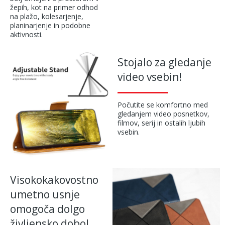
žepih, kot na primer odhod
na plažo, kolesarjenje,
planinarjenje in podobne
aktivnosti.
Stojalo za gledanje
video vsebin!
Počutite se komfortno med
gledanjem video posnetkov,
filmov, serij in ostalih ljubih
vsebin.
Visokokakovostno
umetno usnje
omogoča dolgo
življensko dobo!