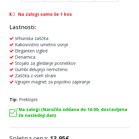
Na zalogi samo še 1 kos
Lastnosti:
Vrhunska zaščita
Kakovostno umetno usnje
Eleganten izgled
Denarnica
Stojalo za gledanje posnetkov
Gumbi delujejo nemoteno
Zaščita z vseh strani
Vgrajen magnet za popolno zapiranje
Tip:
Preklopni
Na zalogi (Naročila oddana do 16:00, dostavljena
že naslednji dan)
Spletna cena:
13,95€