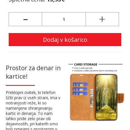
-
+
Dodaj v košarico
Prostor za denar in
kartice!
Preklopni ovitek, ki telefon
ščiti prav iz vseh strani, ima v
notranjosti reže, ki so
namenjene shranjevanju
kartic in denarja. To nam
lahko pride zelo prav ob
dejavnostih, pri katerih smo
bolj omejeni s prostorom v