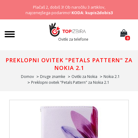
Plačaš 2, dobiš 3! Ob naročilu 3 artiklov,
najcenejšega podarimo!
KODA: kupis2dobis3
0
Ovitki za telefone
PREKLOPNI OVITEK "PETALS PATTERN" ZA
NOKIA 2.1
Domov
Druge znamke
Ovitki za Nokia
Nokia 2.1
Preklopni ovitek "Petals Pattern" za Nokia 2.1