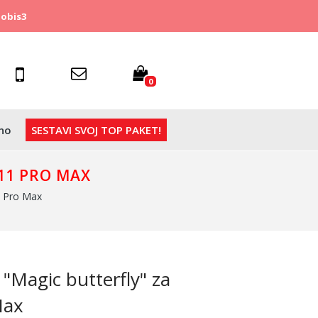
obis3
0
no
SESTAVI SVOJ TOP PAKET!
11 PRO MAX
1 Pro Max
 "Magic butterfly" za
Max