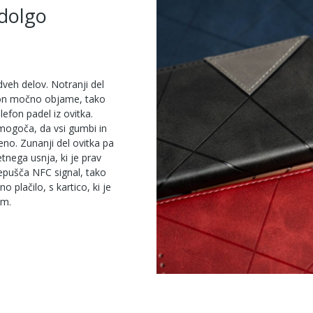
dolgo
dveh delov. Notranji del
efon močno objame, tako
lefon padel iz ovitka.
mogoča, da vsi gumbi in
eno. Zunanji del ovitka pa
tnega usnja, ki je prav
epušča NFC signal, tako
o plačilo, s kartico, ki je
nom.