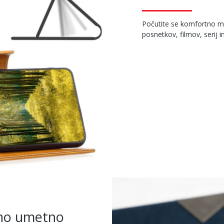
Počutite se komfortno m
posnetkov, filmov, serij in
no umetno