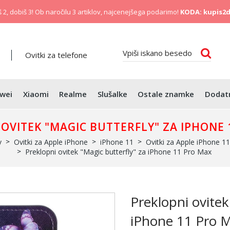
 2, dobiš 3! Ob naročilu 3 artiklov, najcenejšega podarimo!
KODA: kupis2d
Ovitki za telefone
wei
Xiaomi
Realme
Slušalke
Ostale znamke
Dodat
OVITEK "MAGIC BUTTERFLY" ZA IPHONE 
v
Ovitki za Apple iPhone
iPhone 11
Ovitki za Apple iPhone 1
Preklopni ovitek "Magic butterfly" za iPhone 11 Pro Max
Preklopni ovitek
iPhone 11 Pro 