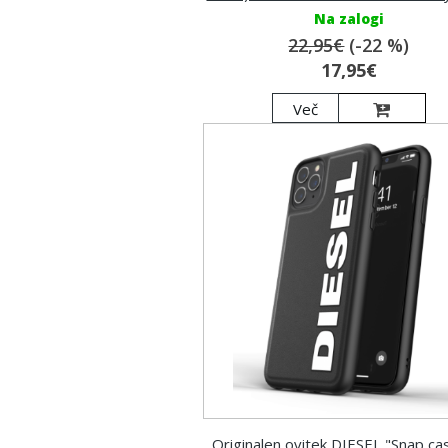
Na zalogi
22,95€
(-22 %)
17,95€
Več
Originalen ovitek DIESEL "Snap ca