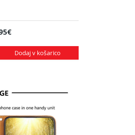
95€
Dodaj v košarico