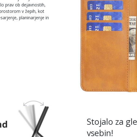
lo prav ob dejavnostih,
 prostorom v žepih, kot
arjenje, planinarjenje in
Stojalo za gl
vsebin!