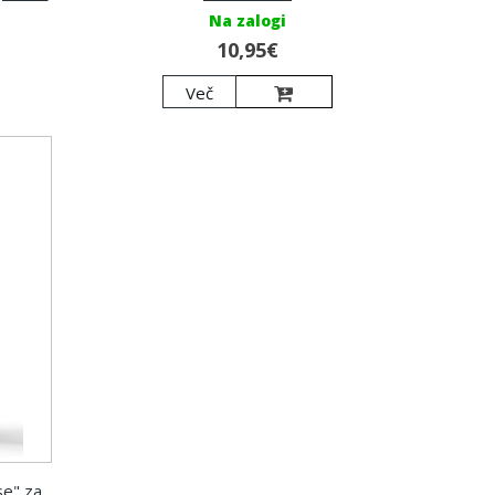
Na zalogi
10,95€
Več
se" za