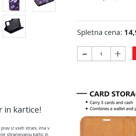
Spletna cena:
14,
-
+
 in kartice!
i prav iz vseh strani, ima v
ne shranjevanju kartic in