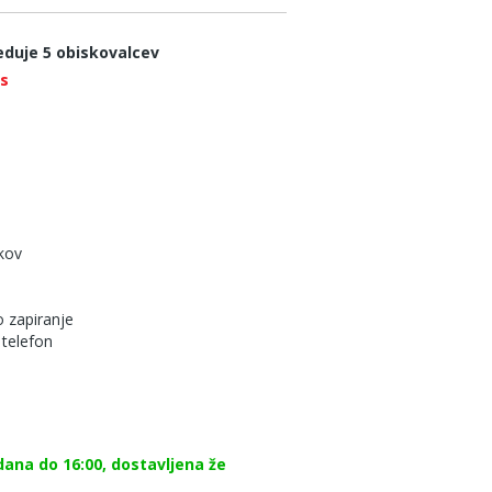
eduje 5 obiskovalcev
os
kov
 zapiranje
 telefon
dana do 16:00, dostavljena že