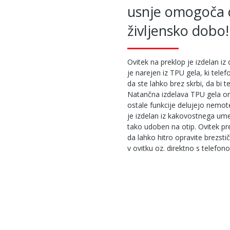
usnje omogoča 
življensko dobo!
Ovitek na preklop je izdelan iz 
je narejen iz TPU gela, ki tel
da ste lahko brez skrbi, da bi te
Natančna izdelava TPU gela o
ostale funkcije delujejo nemot
je izdelan iz kakovostnega ume
tako udoben na otip. Ovitek pr
da lahko hitro opravite brezstičn
v ovitku oz. direktno s telefo