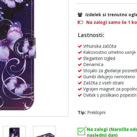
Izdelek si trenutno ogl
Na zalogi samo še 1 k
Lastnosti:
Vrhunska zaščita
Kakovostno umetno usnje
Eleganten izgled
Denarnica
Stojalo za gledanje posnet
Gumbi delujejo nemoteno
Zaščita z vseh strani
Vgrajen magnet za popolno
Ovitek s poslikavo popestri
Tip:
Preklopni
Na zalogi (Naročila od
naslednji dan)