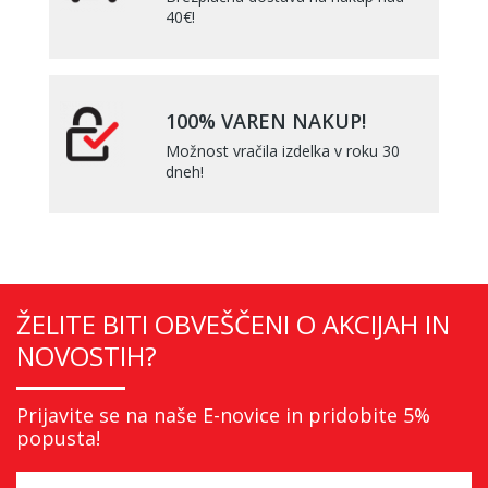
40€!
100% VAREN NAKUP!
Možnost vračila izdelka v roku 30
dneh!
ŽELITE BITI OBVEŠČENI O AKCIJAH IN
NOVOSTIH?
Prijavite se na naše E-novice in pridobite 5%
popusta!