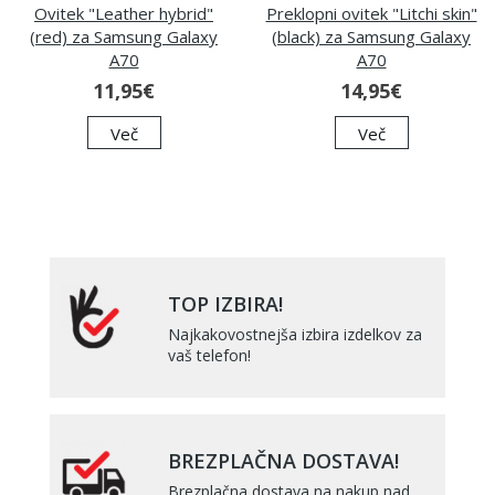
Ovitek "Leather hybrid"
Preklopni ovitek "Litchi skin"
(red) za Samsung Galaxy
(black) za Samsung Galaxy
A70
A70
11,95€
14,95€
Več
Več
TOP IZBIRA!
Najkakovostnejša izbira izdelkov za
vaš telefon!
BREZPLAČNA DOSTAVA!
Brezplačna dostava na nakup nad