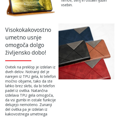
filmov, serij in ostalih ljubih
vsebin.
Visokokakovostno
umetno usnje
omogoča dolgo
življensko dobo!
Ovitek na preklop je izdelan iz
dveh delov. Notranji del je
narejen iz TPU gela, ki telefon
močno objame, tako da ste
lahko brez skrbi, da bi telefon
padel iz ovitka. Natančna
izdelava TPU gela omogoča,
da vsi gumbi in ostale funkcije
delujejo nemoteno. Zunanji
del ovitka pa je izdelan iz
kakovostnega umetnega