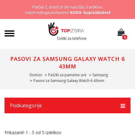
Plačaš 2, dobiš 3! Ob naročilu 3 artiklov,
najcenejšega podarimo!
KODA: kupis2dobis3
0
Ovitki za telefone
PASOVI ZA SAMSUNG GALAXY WATCH 6
43MM
Domov
Paščki za pametne ure
Samsung
Pasovi za Samsung Galaxy Watch 6 43mm
Podkategorije
Prikazanih
1 - 5
od
5
izdelkov