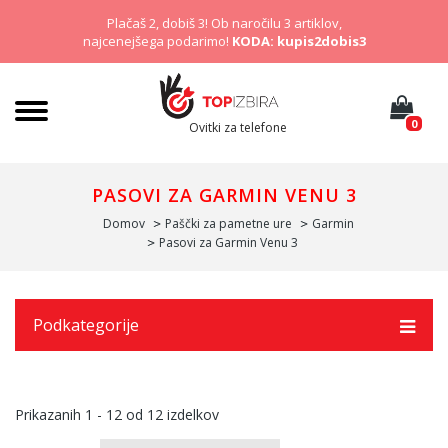
Plačaš 2, dobiš 3! Ob naročilu 3 artiklov,
najcenejšega podarimo!
KODA: kupis2dobis3
0
Ovitki za telefone
PASOVI ZA GARMIN VENU 3
Domov
Paščki za pametne ure
Garmin
Pasovi za Garmin Venu 3
Podkategorije
Prikazanih
1 - 12
od
12
izdelkov