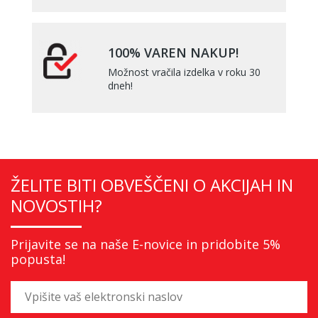
100% VAREN NAKUP!
Možnost vračila izdelka v roku 30
dneh!
ŽELITE BITI OBVEŠČENI O AKCIJAH IN
NOVOSTIH?
Prijavite se na naše E-novice in pridobite 5%
popusta!