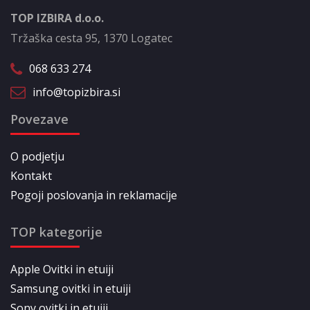
TOP IZBIRA d.o.o.
Tržaška cesta 95, 1370 Logatec
068 633 274
info@topizbira.si
Povezave
O podjetju
Kontakt
Pogoji poslovanja in reklamacije
TOP kategorije
Apple Ovitki in etuiji
Samsung ovitki in etuiji
Sony ovitki in etuiji