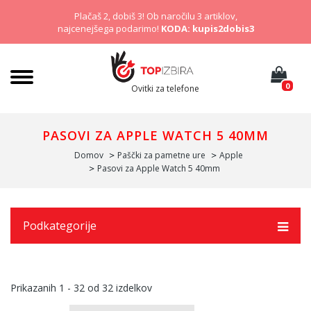
Plačaš 2, dobiš 3! Ob naročilu 3 artiklov,
najcenejšega podarimo!
KODA: kupis2dobis3
0
Ovitki za telefone
PASOVI ZA APPLE WATCH 5 40MM
Domov
Paščki za pametne ure
Apple
Pasovi za Apple Watch 5 40mm
Podkategorije
Prikazanih
1 - 32
od
32
izdelkov