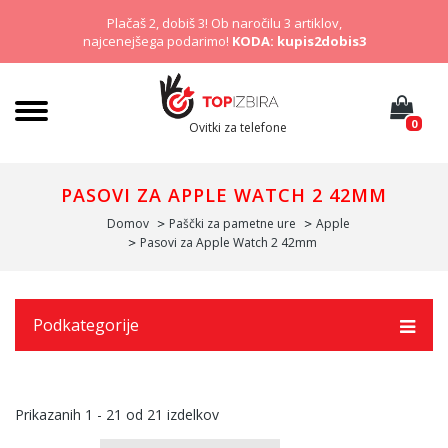
Plačaš 2, dobiš 3! Ob naročilu 3 artiklov,
najcenejšega podarimo!
KODA: kupis2dobis3
0
Ovitki za telefone
PASOVI ZA APPLE WATCH 2 42MM
Domov
Paščki za pametne ure
Apple
Pasovi za Apple Watch 2 42mm
Podkategorije
Prikazanih
1 - 21
od
21
izdelkov