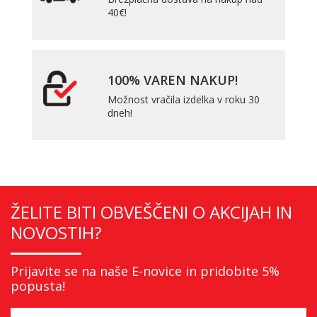
40€!
100% VAREN NAKUP!
Možnost vračila izdelka v roku 30
dneh!
ŽELITE BITI OBVEŠČENI O AKCIJAH IN
NOVOSTIH?
Prijavite se na naše E-novice in pridobite 5%
popusta!