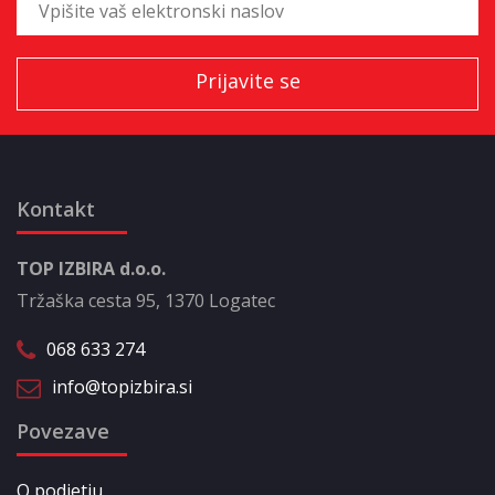
Kontakt
TOP IZBIRA d.o.o.
Tržaška cesta 95, 1370 Logatec
068 633 274
info@topizbira.si
Povezave
O podjetju