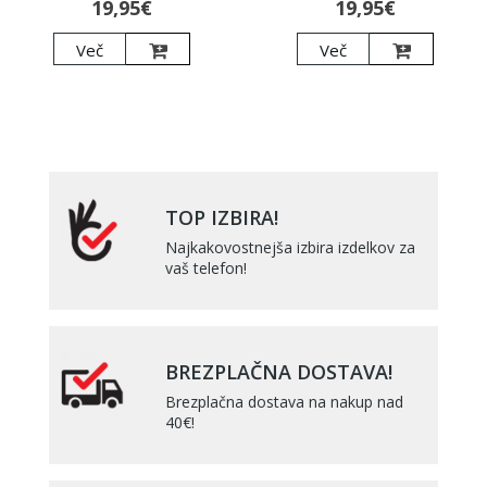
19,95€
19,95€
Več
Več
TOP IZBIRA!
Najkakovostnejša izbira izdelkov za
vaš telefon!
BREZPLAČNA DOSTAVA!
Brezplačna dostava na nakup nad
40€!