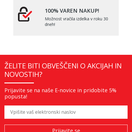
100% VAREN NAKUP!
Možnost vračila izdelka v roku 30
dneh!
ŽELITE BITI OBVEŠČENI O AKCIJAH IN
NOVOSTIH?
Prijavite se na naše E-novice in pridobite 5%
popusta!