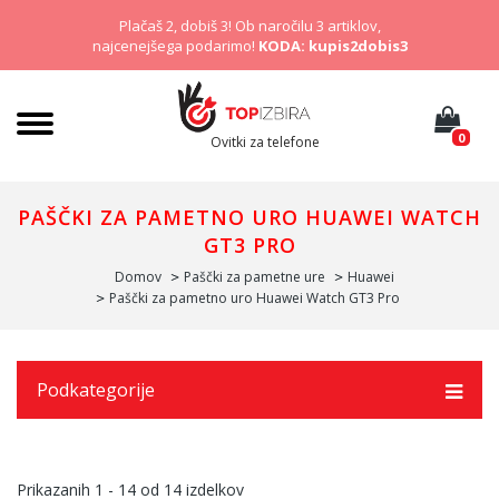
Plačaš 2, dobiš 3! Ob naročilu 3 artiklov,
najcenejšega podarimo!
KODA: kupis2dobis3
0
Ovitki za telefone
PAŠČKI ZA PAMETNO URO HUAWEI WATCH
GT3 PRO
Domov
Paščki za pametne ure
Huawei
Paščki za pametno uro Huawei Watch GT3 Pro
Podkategorije
Prikazanih
1 - 14
od
14
izdelkov