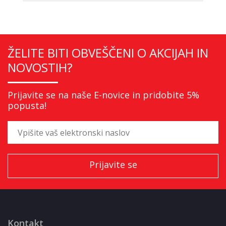
ŽELITE BITI OBVEŠČENI O AKCIJAH IN
NOVOSTIH?
Prijavite se na naše E-novice in pridobite 5%
popusta!
Kontakt