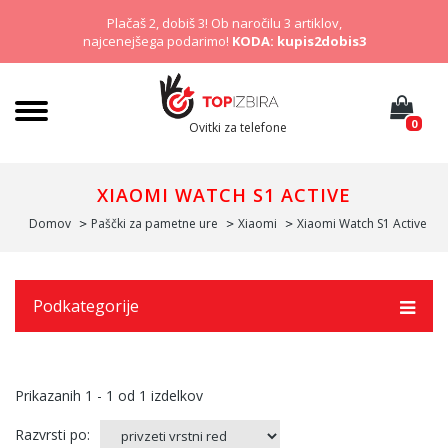
Plačaš 2, dobiš 3! Ob naročilu 3 artiklov,
najcenejšega podarimo!
KODA: kupis2dobis3
0
Ovitki za telefone
XIAOMI WATCH S1 ACTIVE
Domov
Paščki za pametne ure
Xiaomi
Xiaomi Watch S1 Active
Podkategorije
Prikazanih
1 - 1
od
1
izdelkov
Razvrsti po: