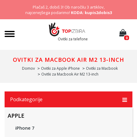
Plačaš 2, dobiš 3! Ob naročilu 3 artiklov,
najcenejšega podarimo!
KODA: kupis2dobis3
0
Ovitki za telefone
OVITKI ZA MACBOOK AIR M2 13-INCH
Domov
Ovitki za Apple iPhone
Ovitki za Macbook
Ovitki za Macbook Air M2 13-inch
Podkategorije
APPLE
iPhone 7