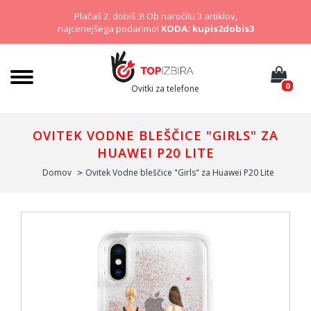
Plačaš 2, dobiš 3! Ob naročilu 3 artiklov,
najcenejšega podarimo!
KODA: kupis2dobis3
0
Ovitki za telefone
OVITEK VODNE BLEŠČICE "GIRLS" ZA
HUAWEI P20 LITE
Domov
Ovitek Vodne bleščice "Girls" za Huawei P20 Lite