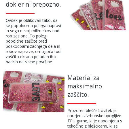
dokler ni prepozno.
Ovitek je oblikovan tako, da
se popolnoma prilega napravi
in sega nekaj milimetrov nad
rob zaslona. To poleg
popoldne zaščite pred
poškodbami zadnjega dela in
robov naprave, omogoča tudi
zaščito ekrana pri udarcih in
padcih na ravne površine.
Material za
maksimalno
zaščito.
Prozoren bleščeč ovitek je
narejen iz vrhunske upogljive
TPU gume, ki je napolnjena s
tekočino z bleščicami, ki se