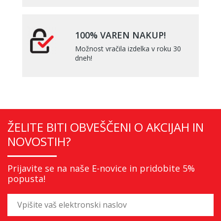
100% VAREN NAKUP!
Možnost vračila izdelka v roku 30
dneh!
ŽELITE BITI OBVEŠČENI O AKCIJAH IN
NOVOSTIH?
Prijavite se na naše E-novice in pridobite 5%
popusta!