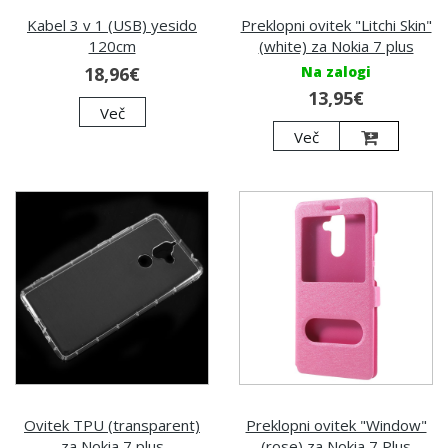
Kabel 3 v 1 (USB) yesido
Preklopni ovitek "Litchi Skin"
120cm
(white) za Nokia 7 plus
18,96€
Na zalogi
13,95€
Več
Več
Ovitek TPU (transparent)
Preklopni ovitek "Window"
za Nokia 7 plus
(rose) za Nokia 7 Plus