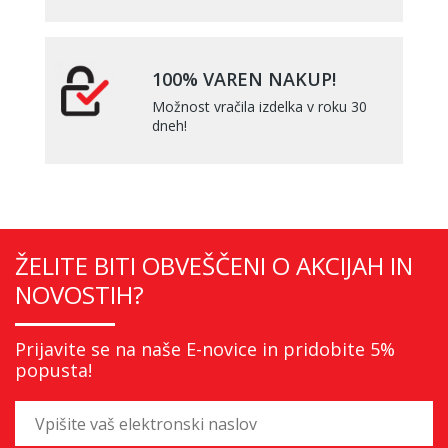
100% VAREN NAKUP!
Možnost vračila izdelka v roku 30
dneh!
ŽELITE BITI OBVEŠČENI O AKCIJAH IN
NOVOSTIH?
Prijavite se na naše E-novice in pridobite 5%
popusta!