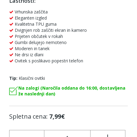
Lastnosti:
Vrhunska zaščita
Eleganten izgled
Kvalitetna TPU guma
Dvignjen rob zaščiti ekran in kamero
Prijeten občutek v rokah
Gumbi delujejo nemoteno
Moderen in tanek
Ne drsi iz dlani
Ovitek s poslikavo popestri telefon
Tip:
Klasični ovitki
Na zalogi (Naročila oddana do 16:00, dostavljena
že naslednji dan)
Spletna cena:
7,99€