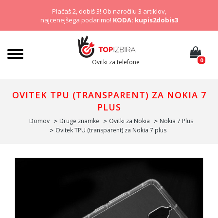
Plačaš 2, dobiš 3! Ob naročilu 3 artiklov,
najcenejšega podarimo!
KODA: kupis2dobis3
0
Ovitki za telefone
OVITEK TPU (TRANSPARENT) ZA NOKIA 7
PLUS
Domov
Druge znamke
Ovitki za Nokia
Nokia 7 Plus
Ovitek TPU (transparent) za Nokia 7 plus