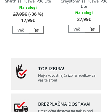
Shard" za Huawei P30 Lite
Greystone" za Huawei P30
Lite
Na zalogi
Na zalogi
27,95€
(-36 %)
27,95€
17,95€
Več
Več
TOP IZBIRA!
Najkakovostnejša izbira izdelkov za
vaš telefon!
BREZPLAČNA DOSTAVA!
Brezplačna dostava na nakup nad