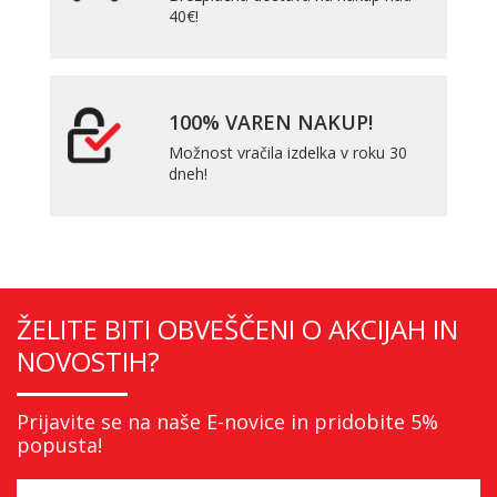
40€!
100% VAREN NAKUP!
Možnost vračila izdelka v roku 30
dneh!
ŽELITE BITI OBVEŠČENI O AKCIJAH IN
NOVOSTIH?
Prijavite se na naše E-novice in pridobite 5%
popusta!