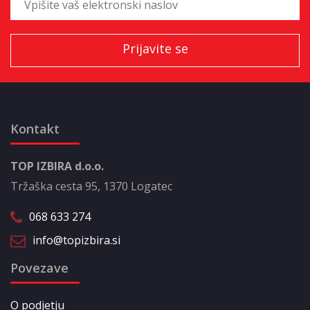
Kontakt
TOP IZBIRA d.o.o.
Tržaška cesta 95, 1370 Logatec
068 633 274
info@topizbira.si
Povezave
O podjetju