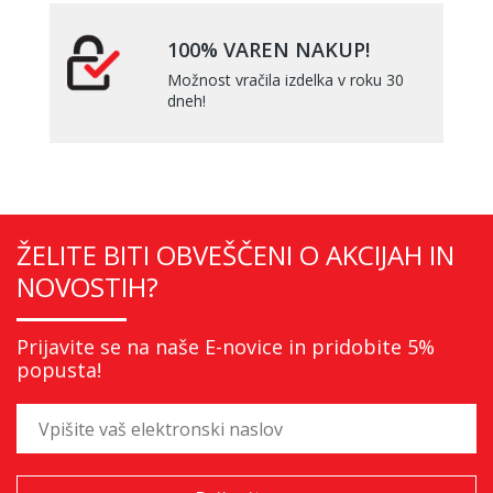
100% VAREN NAKUP!
Možnost vračila izdelka v roku 30
dneh!
ŽELITE BITI OBVEŠČENI O AKCIJAH IN
NOVOSTIH?
Prijavite se na naše E-novice in pridobite 5%
popusta!