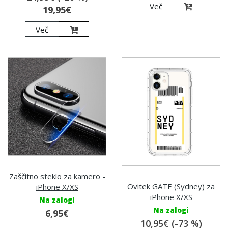
Več
19,95€
Več
Zaščitno steklo za kamero -
Ovitek GATE (Sydney) za
iPhone X/XS
iPhone X/XS
Na zalogi
Na zalogi
6,95€
10,95€
(-73 %)