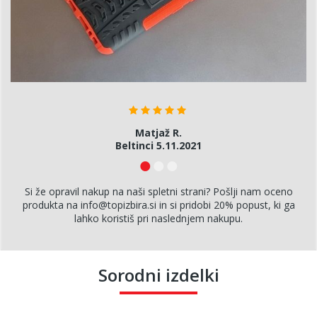
Matjaž R.
tinci 5.11.2021
Bo
Si že opravil nakup na naši spletni strani? Pošlji nam oceno
produkta na info@topizbira.si in si pridobi 20% popust, ki ga
lahko koristiš pri naslednjem nakupu.
Sorodni izdelki