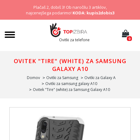
Plačaš 2, dobiš 3! Ob naročilu 3 artiklov,
najcenejšega podarimo!
KODA: kupis2dobis3
0
Ovitki za telefone
OVITEK "TIRE" (WHITE) ZA SAMSUNG
GALAXY A10
Domov
Ovitki za Samsung
Ovitki za Galaxy A
Ovitki za samsung galaxy A10
Ovitek "Tire" (white) za Samsung Galaxy A10