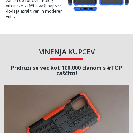
zaščiti ob robovih. Poleg
vrhunske zaščite vaši napravi
dodaja atraktiven in moderen
videz.
MNENJA KUPCEV
Pridruži se več kot 100.000 članom s #TOP
zaščito!